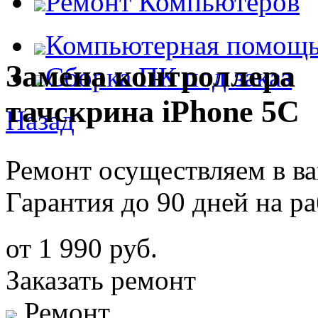
Ремонт Компьютеров
Компьютерная помощ
Замена контроллера
Сборка ПК под заказ
тачскрина iPhone 5C
Назад
Ремонт осуществляем в в
Гарантия до 90 дней на р
от 1 990 руб.
Заказать ремонт
Ремонт