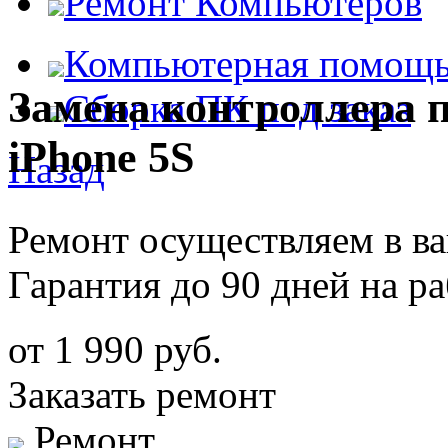
Ремонт Компьютеров
Компьютерная помощ
Замена контроллера 
Сборка ПК под заказ
iPhone 5S
Назад
Ремонт осуществляем в в
Гарантия до 90 дней на р
от 1 990 руб.
Заказать ремонт
Ремонт