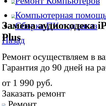
Ремонт Компьютеров
Компьютерная помощ
Замена аудиокодека i
Сборка ПК под заказ
Plus
Назад
Ремонт осуществляем в в
Гарантия до 90 дней на р
от 1 990 руб.
Заказать ремонт
Ремонт