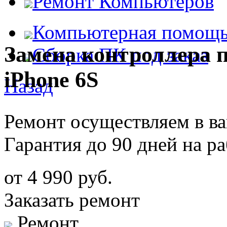
Ремонт Компьютеров
Компьютерная помощ
Замена контроллера 
Сборка ПК под заказ
iPhone 6S
Назад
Ремонт осуществляем в в
Гарантия до 90 дней на р
от 4 990 руб.
Заказать ремонт
Ремонт