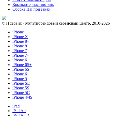
Компьютерная помощь
Сборка ПК под заказ
© iTсервис - Мультибрендовый сервисный центр, 2010-2026
iPhone
iPhone X
iPhone 8+
iPhone 8
iPhone 7
iPhone 7+
iPhone 6+
iPhone 6S+
iPhone 6S
iPhone 6
iPhone 5
iPhone SE
iPhone 5S
iPhone 5C
iPhone 4/4S
iPad
iPad Air
iPad Air 2