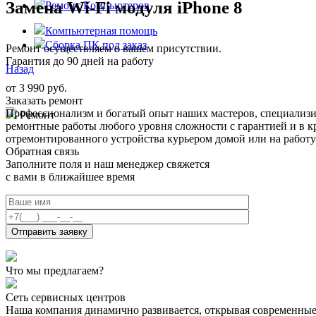
Замена Wi-Fi модуля iPhone 8
Ремонт Компьютеров
Компьютерная помощь
Сборка ПК под заказ
Ремонт осуществляем в вашем присутствии.
Гарантия до 90 дней на работу
Назад
от 3 990 руб.
Заказать ремонт
Профессионализм и богатый опыт наших мастеров, специализ
Ремонт
ремонтные работы любого уровня сложности с гарантией и в к
отремонтированного устройства курьером домой или на работу
Обратная связь
Заполните поля и наш менеджер свяжется
с вами в ближайшее время
Что мы предлагаем?
Сеть сервисных центров
Наша компания динамично развивается, открывая современные